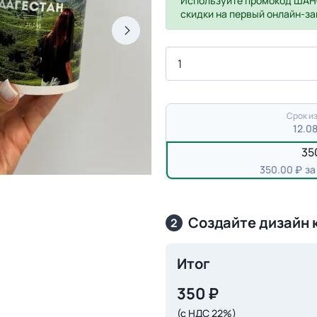
Используйте промокод
ШАН
скидки на первый онлайн-за
Срок из
12.0
35
350.00
за
Создайте дизайн 
2
Итог
350
₽
(с НДС 22%)