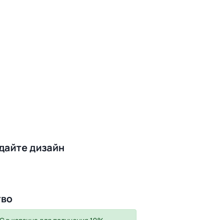
здайте дизайн
тво