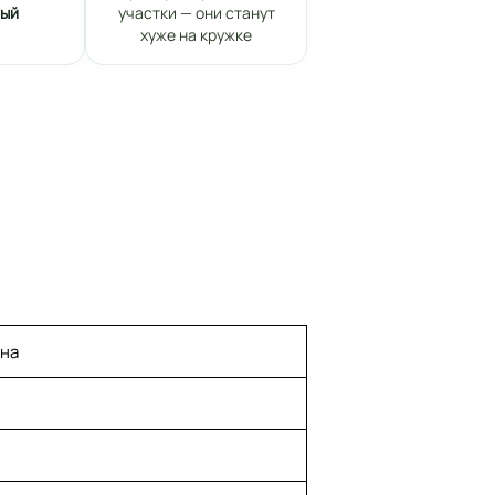
ный
участки — они станут
хуже на кружке
ена