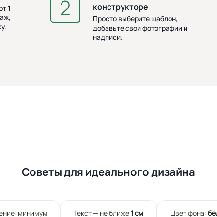
конструкторе
т 1
аж,
Просто выберите шаблон,
у.
добавьте свои фотографии и
надписи.
Советы для идеального дизайна
ение: минимум
Текст — не ближе
1 см
Цвет фона:
бе