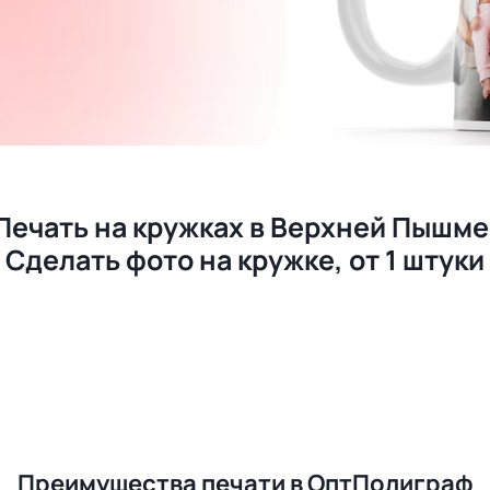
Печать на кружках в Верхней Пышме
Сделать фото на кружке, от 1 штуки
Преимущества печати в ОптПолиграф