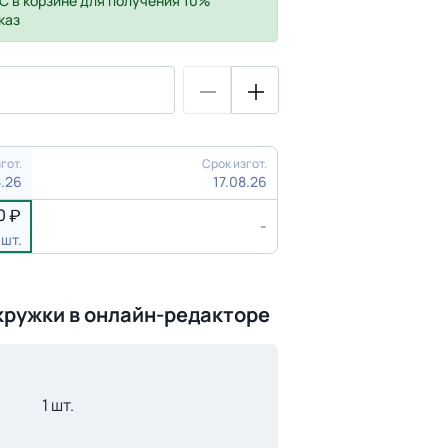
С
в корзине для получения 10%
каз
гот.
Срок изгот.
8.26
17.08.26
0
-
 шт.
кружки в онлайн-редакторе
1 шт.