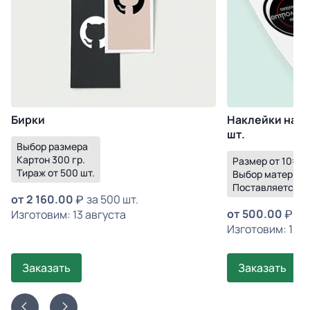
Бирки
Наклейки на пл
шт.
Выбор размера
Картон 300 гр.
Размер от 10×10
Тираж от 500 шт.
Выбор материал
Поставляется в
от
2 160.00
за 500 шт.
от
500.00
за 
Изготовим: 13 августа
Изготовим: 13 а
Заказать
Заказать