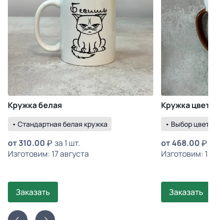
Кружка белая
Кружка цветна
• Стандартная белая кружка
• Выбор цвета р
от
310.00
за 1 шт.
от
468.00
за 
Изготовим: 17 августа
Изготовим: 13 а
Заказать
Заказать