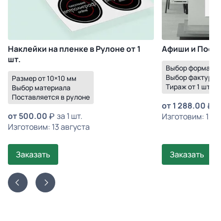
Наклейки на пленке в Рулоне от 1
Афиши и Постер
шт.
Выбор формата
Выбор фактуры 
Размер от 10×10 мм
Тираж от 1 шт.
Выбор материала
Поставляется в рулоне
от
1 288.00
з
от
500.00
за 1 шт.
Изготовим: 12 а
Изготовим: 13 августа
Заказать
Заказать