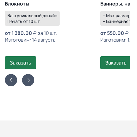
Блокноты
Баннеры, нару
Ваш уникальный дизайн
– Max размер 3×
Печать от 10 шт.
– Баннерная ткан
от
1 380.00
за 10 шт.
от
550.00
за 
Изготовим: 14 августа
Изготовим: 12 а
Заказать
Заказать