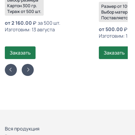
Картон 300 гр.
Размер от 10×10
Тираж от 500 шт.
Выбор материал
Поставляется в
от
2 160.00
за 500 шт.
от
500.00
за 
Изготовим: 13 августа
Изготовим: 13 а
Заказать
Заказать
Вся продукция