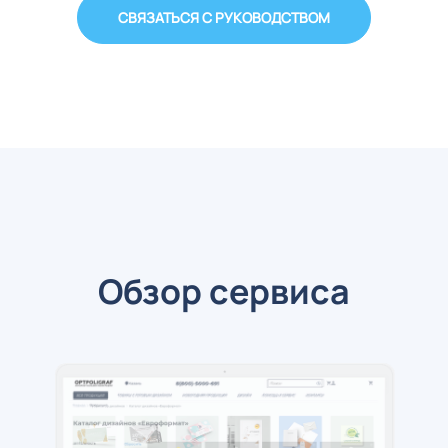
СВЯЗАТЬСЯ С РУКОВОДСТВОМ
✔
Доставка Дпд, Сдэк, Ozon
Быстрая доставка товаров по всей России.
Расфасовка одного заказ и отправка от имени
клиента по разным городам.
✔
Бонусы при оборотах
Индивидуальные условия для каждого
партнера.
Обзор сервиса
✔
Отсрочка платежей
Индивидуальная отсрочка в зависимости от
объема заказа.