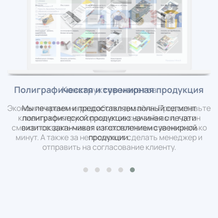
* Все условия сотрудничества обсуждаются в
индивидуальном порядке и прописываются в
договоре.
Полиграфическая и сувенирная продукция
те
Мы печатаем и предоставляем полный сегмент
полиграфической продукцию начиная с печати
о
визиток заканчивая изготовлением сувенирной
продукции.