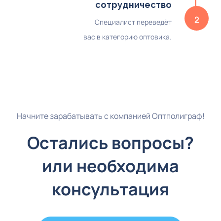
сотрудничество
2
Cпециалист переведёт
✔
вас в категорию оптовика.
История заказов с макетами
Сохранение всей истории заказов, каждого
клиента.
✔
Конструктор макетов
Начните зарабатывать с компанией Оптполиграф!
Возможность создания макетов визиток и
Остались вопросы?
листовок, готовые дизайны.
или необходима
✔
Статус выполнения заказов
консультация
Покупатели могут проверить статус
готовности заказа.