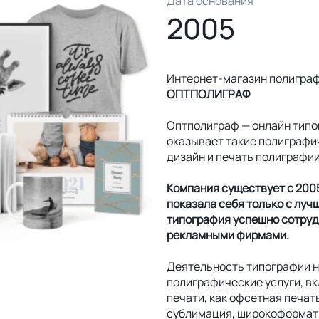
Дата основания
2005
Интернет-магазин полигра
ОПТПОЛИГРАФ
Оптполиграф — онлайн типо
оказывает такие полиграфич
дизайн и печать полиграфии
Компания существует с 2005
показала себя только с луч
типография успешно сотруд
рекламными фирмами.
Деятельность типографии н
полиграфические услуги, в
печати, как офсетная печат
сублимация, широкоформатн