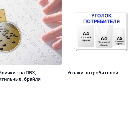
блички - на ПВХ,
Уголки потребителей
ктильные, брайля