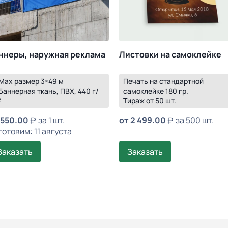
ннеры, наружная реклама
Листовки на самоклейке
 Max размер 3×49 м
Печать на стандартной
Баннерная ткань, ПВХ, 440 г/
самоклейке 180 гр.
²
Тираж от 50 шт.
550.00
за 1 шт.
от
2 499.00
за 500 шт.
готовим: 11 августа
Заказать
Заказать