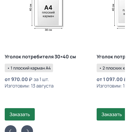
Уголок потребителя 30×40 см
Уголок потреб
• 1 плоский карман А4
• 2 плоских кар
от
970.00
за 1 шт.
от
1 097.00
з
Изготовим: 13 августа
Изготовим: 10 а
Заказать
Заказать