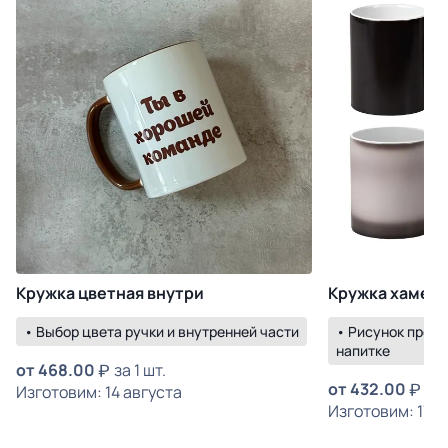
Кружка цветная внутри
Кружка хамел
• Выбор цвета ручки и внутренней части
• Рисунок прояв
напитке
от
468.00
за 1 шт.
от
432.00
за 
Изготовим: 14 августа
Изготовим: 17 а