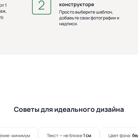
конструкторе
т 1
аж,
Просто выберите шаблон,
у.
добавьте свои фотографии и
надписи.
Советы для идеального дизайна
ение: минимум
Текст — не ближе
1 см
Цвет фона:
бе