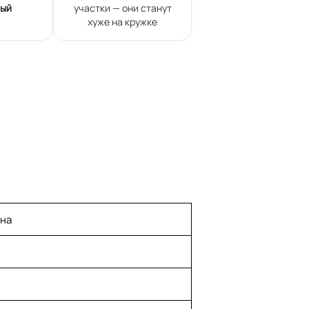
ный
участки — они станут
хуже на кружке
ена