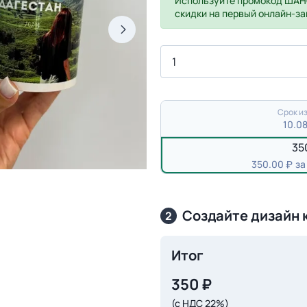
Используйте промокод
ШАН
скидки на первый онлайн-за
Срок из
10.0
35
350.00
за
Создайте дизайн 
2
Итог
350
₽
(с НДС 22%)