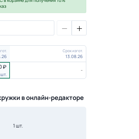
С
в корзине для получения 10%
каз
гот.
Срок изгот.
8.26
13.08.26
0
-
 шт.
кружки в онлайн-редакторе
1 шт.