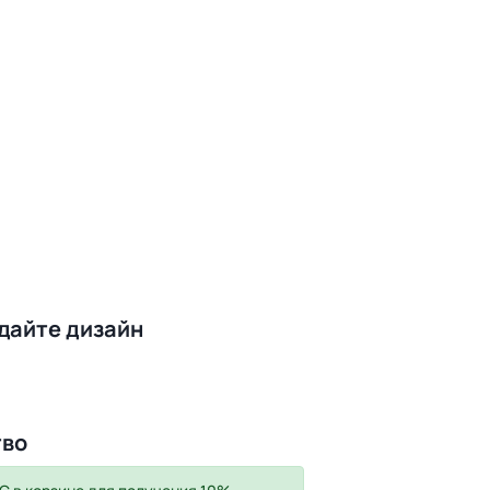
здайте дизайн
тво