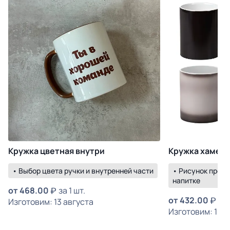
Кружка цветная внутри
Кружка хамел
• Выбор цвета ручки и внутренней части
• Рисунок прояв
напитке
от
468.00
за 1 шт.
от
432.00
за 
Изготовим: 13 августа
Изготовим: 18 а