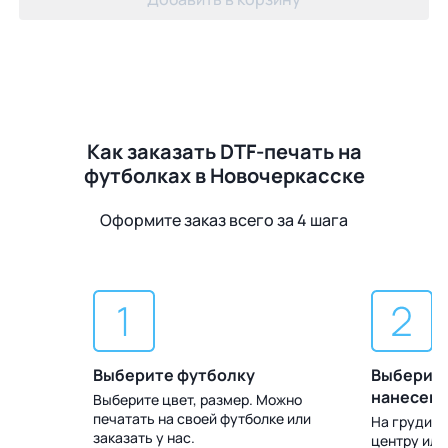
Как заказать DTF-печать на
футболках в Новочеркасске
Оформите заказ всего за 4 шага
Выберите футболку
Выберите
нанесен
Выберите цвет, размер. Можно
печатать на своей футболке или
 Доставка
На груди, с
заказать у нас.
центру или