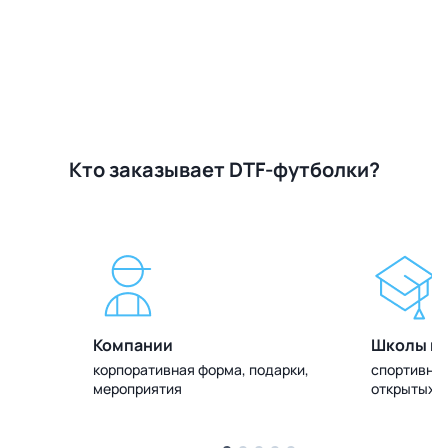
Кто заказывает DTF-футболки?
Компании
Школы и 
олок
корпоративная форма, подарки,
спортивная
мероприятия
открытых 