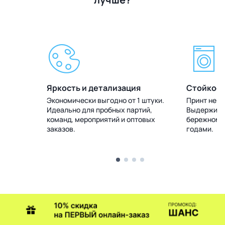
Яркость и детализация
Стойкост
 штуки.
Экономически выгодно от 1 штуки.
Принт не т
тий,
Идеально для пробных партий,
Выдерживае
товых
команд, мероприятий и оптовых
бережном у
заказов.
годами.