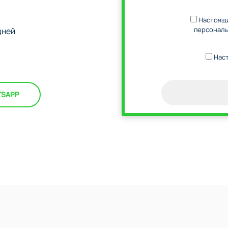
Настоящи
персональ
дней
Наст
TSAPP