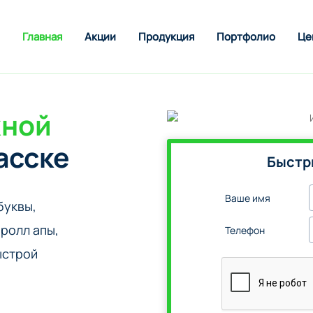
Главная
Акции
Продукция
Портфолио
Це
жной
асске
Быстр
Ваше имя
буквы,
ролл апы,
Телефон
ыстрой