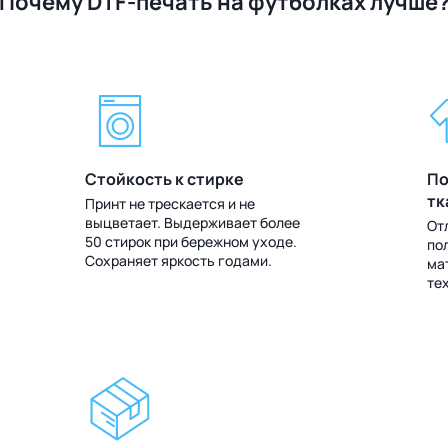
Почему DTF-печать на футболках лучше
Стойкость к стирке
По
тк
Принт не трескается и не
выцветает. Выдерживает более
От
50 стирок при бережном уходе.
по
Сохраняет яркость годами.
ма
те