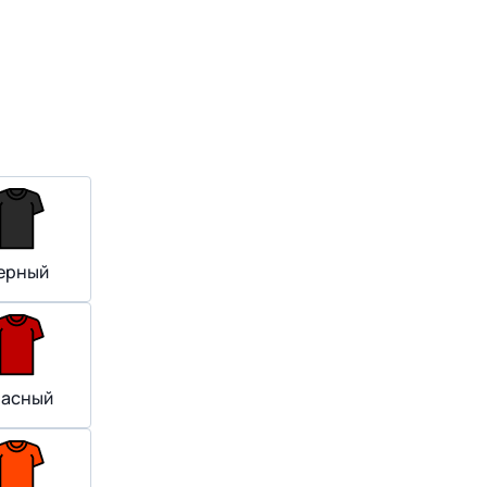
ерный
расный