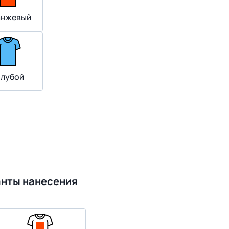
нжевый
олубой
анты нанесения