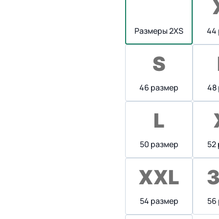
Размеры 2XS
44
46 размер
48
50 размер
52
54 размер
56