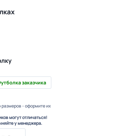
лках
олку
утболка заказчика
о размеров - оформите их
иков могут отличаться!
чняйте у менеджера.