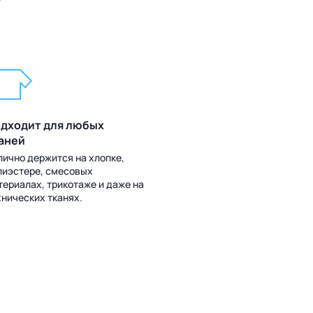
?
дходит для любых
аней
лично держится на хлопке,
лиэстере, смесовых
териалах, трикотаже и даже на
хнических тканях.