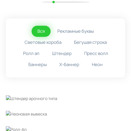
Вся
Рекламные буквы
Световые короба
Бегушая строка
Ролл ап
Штендер
Пресс волл
Баннеры
X-баннер
Неон