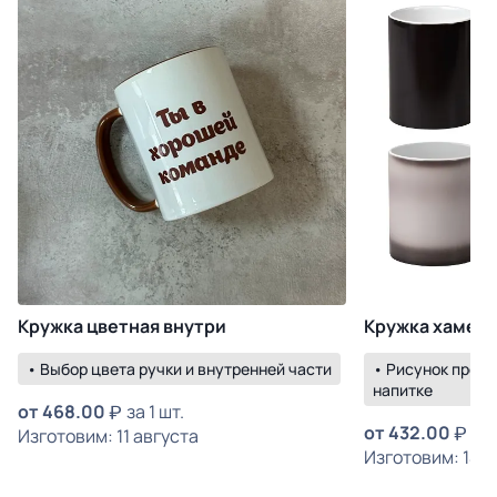
Кружка цветная внутри
Кружка хамел
• Выбор цвета ручки и внутренней части
• Рисунок прояв
напитке
от
468.00
за 1 шт.
от
432.00
за 
Изготовим: 11 августа
Изготовим: 14 а