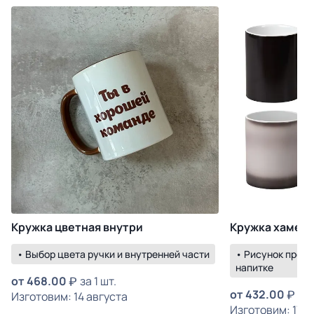
Кружка цветная внутри
Кружка хамел
• Выбор цвета ручки и внутренней части
• Рисунок прояв
напитке
от
468.00
за 1 шт.
от
432.00
за 
Изготовим: 14 августа
Изготовим: 17 а