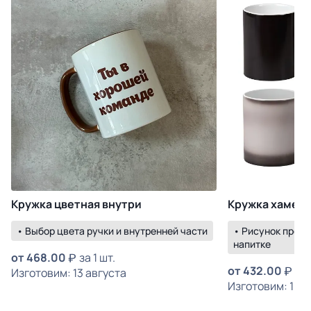
Кружка цветная внутри
Кружка хамел
• Выбор цвета ручки и внутренней части
• Рисунок прояв
напитке
от
468.00
за 1 шт.
от
432.00
за 
Изготовим: 13 августа
Изготовим: 19 а