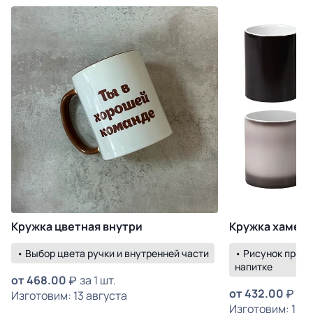
Кружка цветная внутри
Кружка хамел
• Выбор цвета ручки и внутренней части
• Рисунок прояв
напитке
от
468.00
за 1 шт.
от
432.00
за 
Изготовим: 13 августа
Изготовим: 18 а