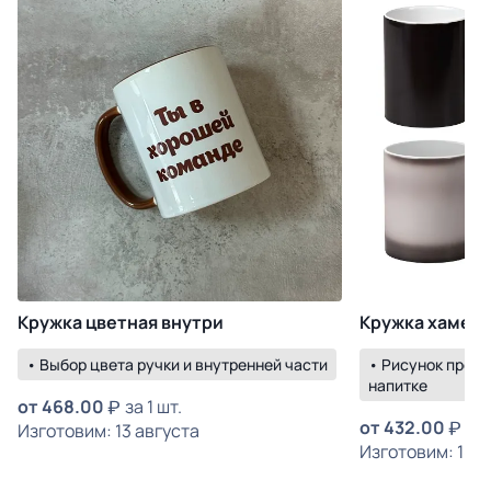
Кружка цветная внутри
Кружка хамел
• Выбор цвета ручки и внутренней части
• Рисунок прояв
напитке
от
468.00
за 1 шт.
от
432.00
за 
Изготовим: 13 августа
Изготовим: 18 а