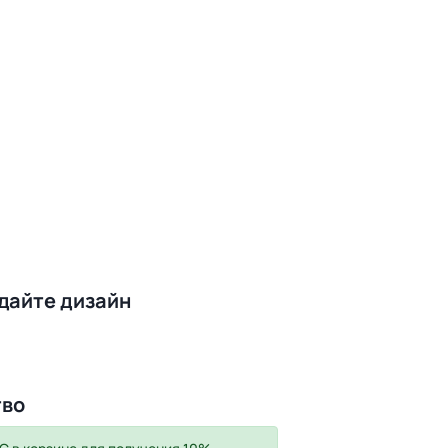
здайте дизайн
тво