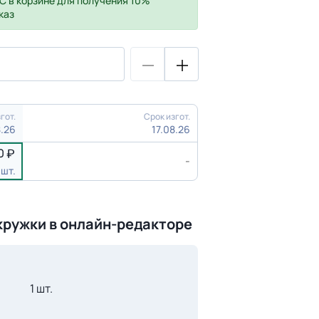
С
в корзине для получения 10%
каз
гот.
Срок изгот.
8.26
17.08.26
0
-
 шт.
кружки в онлайн-редакторе
1 шт.