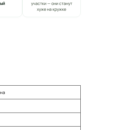
ный
участки — они станут
хуже на кружке
ена