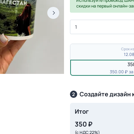
Используйте промокод
ШАН
скидки на первый онлайн-за
Срок из
12.0
35
350.00
за
Создайте дизайн 
2
Итог
350
₽
(с НДС 22%)