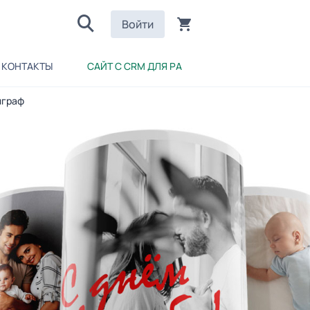
Войти
КОНТАКТЫ
САЙТ С CRM ДЛЯ РА
играф