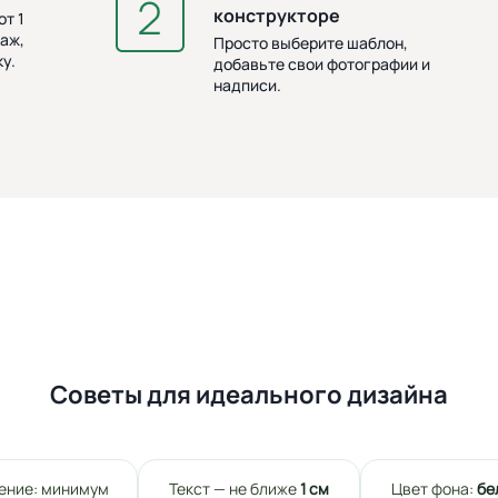
конструкторе
т 1
аж,
Просто выберите шаблон,
у.
добавьте свои фотографии и
надписи.
Советы для идеального дизайна
ение: минимум
Текст — не ближе
1 см
Цвет фона:
бе