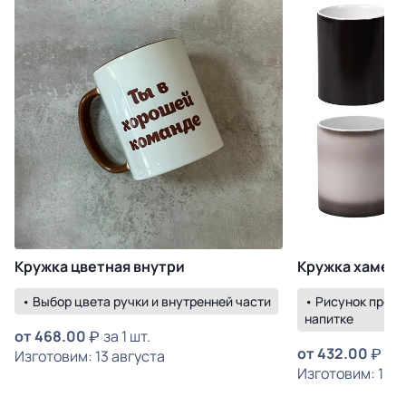
Кружка цветная внутри
Кружка хамел
• Выбор цвета ручки и внутренней части
• Рисунок прояв
напитке
от
468.00
за 1 шт.
от
432.00
за 
Изготовим: 13 августа
Изготовим: 18 а