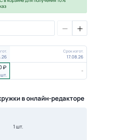
С
в корзине для получения 10%
каз
гот.
Срок изгот.
8.26
17.08.26
0
-
 шт.
кружки в онлайн-редакторе
1 шт.