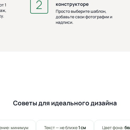
конструкторе
т 1
аж,
Просто выберите шаблон,
у.
добавьте свои фотографии и
надписи.
Советы для идеального дизайна
ение: минимум
Текст — не ближе
1 см
Цвет фона:
бе