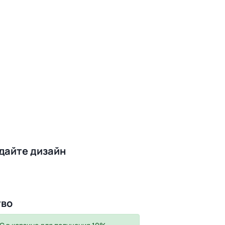
здайте дизайн
тво