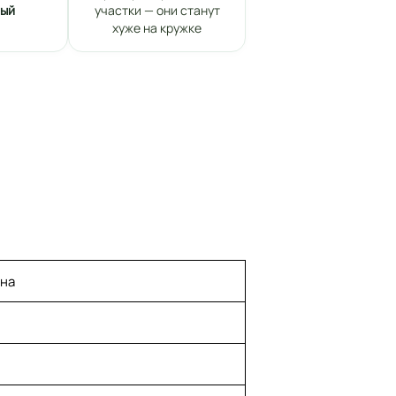
ный
участки — они станут
хуже на кружке
ена