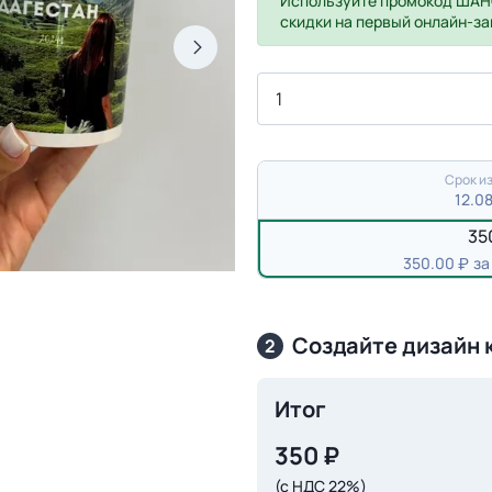
Используйте промокод
ШАН
скидки на первый онлайн-за
Срок из
12.0
35
350.00
за
Создайте дизайн 
2
Итог
350
₽
(с НДС 22%)