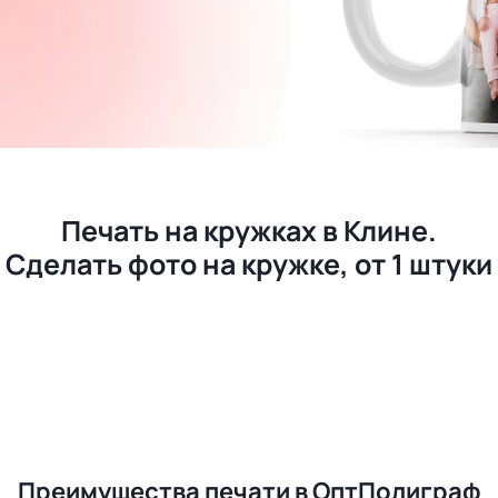
Печать на кружках в Клине.
Сделать фото на кружке, от 1 штуки
Преимущества печати в ОптПолиграф