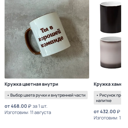
Кружка цветная внутри
Кружка хамел
• Выбор цвета ручки и внутренней части
• Рисунок прояв
напитке
от
468.00
за 1 шт.
от
432.00
за 
Изготовим: 11 августа
Изготовим: 14 а