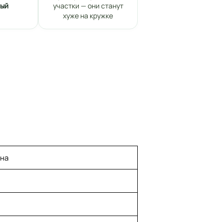
ный
участки — они станут
хуже на кружке
ена