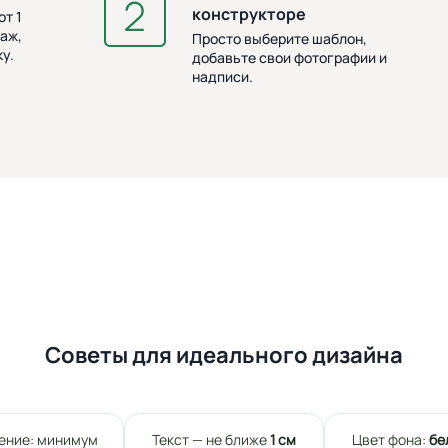
конструкторе
т 1
аж,
Просто выберите шаблон,
у.
добавьте свои фотографии и
надписи.
Советы для идеального дизайна
ение: минимум
Текст — не ближе
1 см
Цвет фона:
бе