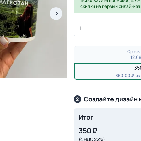
Используйте промокод
ШАН
скидки на первый онлайн-за
Срок из
12.0
35
350.00
за
Создайте дизайн 
2
Итог
350
₽
(с НДС 22%)