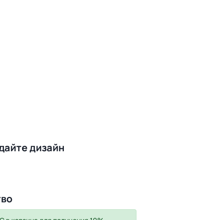
здайте дизайн
тво