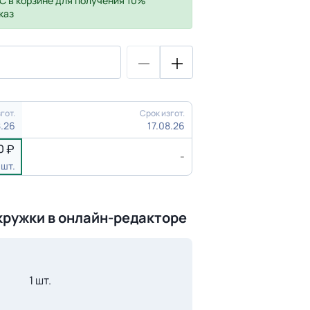
С
в корзине для получения 10%
каз
гот.
Срок изгот.
8.26
17.08.26
0
-
 шт.
кружки в онлайн-редакторе
1 шт.