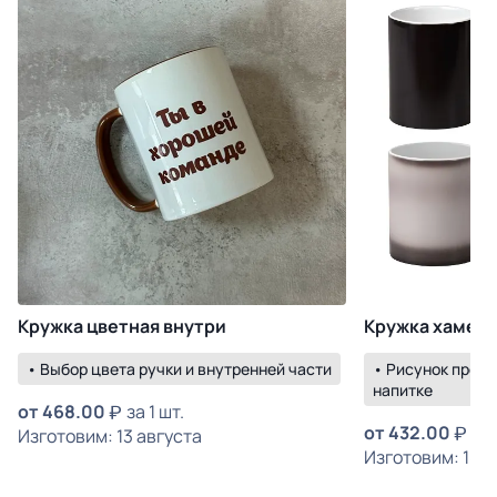
Кружка цветная внутри
Кружка хамел
• Выбор цвета ручки и внутренней части
• Рисунок прояв
напитке
от
468.00
за 1 шт.
от
432.00
за 
Изготовим: 13 августа
Изготовим: 18 а