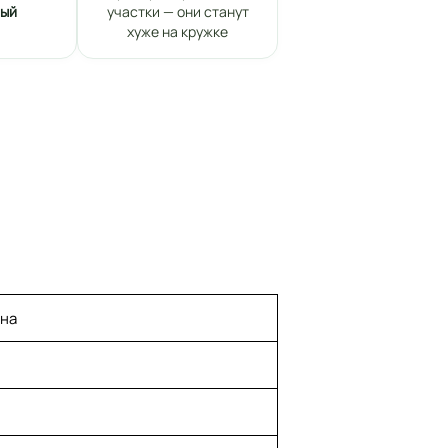
ный
участки — они станут
хуже на кружке
ена