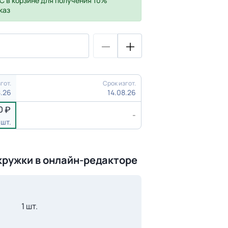
С
в корзине для получения 10%
каз
гот.
Срок изгот.
8.26
14.08.26
0
-
 шт.
кружки в онлайн-редакторе
1 шт.