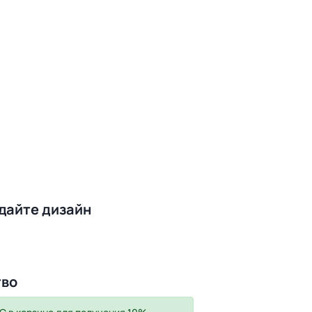
здайте дизайн
тво