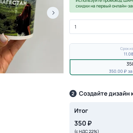
Используйте промокод
ШАН
скидки на первый онлайн-за
Срок из
11.0
35
350.00
за
Создайте дизайн 
2
Итог
350
₽
(с НДС 22%)