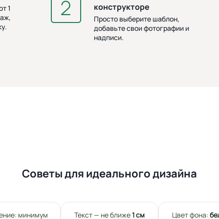
конструкторе
т 1
аж,
Просто выберите шаблон,
у.
добавьте свои фотографии и
надписи.
Советы для идеального дизайна
ение: минимум
Текст — не ближе
1 см
Цвет фона:
бе