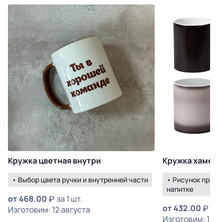
Кружка цветная внутри
Кружка хамел
• Выбор цвета ручки и внутренней части
• Рисунок прояв
напитке
от
468.00
за 1 шт.
от
432.00
за 
Изготовим: 12 августа
Изготовим: 15 а