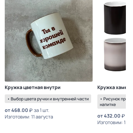
Кружка цветная внутри
Кружка хамел
• Выбор цвета ручки и внутренней части
• Рисунок прояв
напитке
от
468.00
за 1 шт.
от
432.00
за 
Изготовим: 11 августа
Изготовим: 14 а