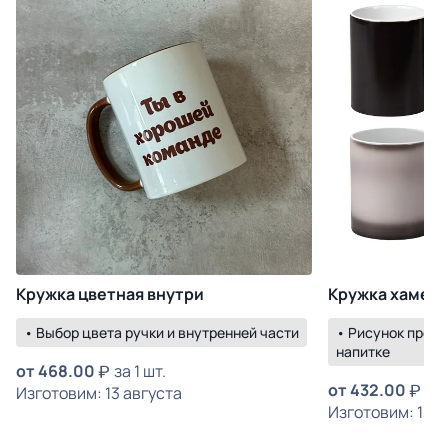
Кружка цветная внутри
Кружка хамел
• Выбор цвета ручки и внутренней части
• Рисунок прояв
напитке
от
468.00
за 1 шт.
от
432.00
за 
Изготовим: 13 августа
Изготовим: 19 а