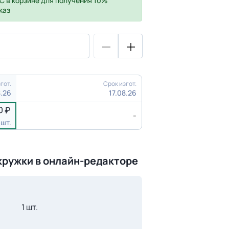
С
в корзине для получения 10%
каз
гот.
Срок изгот.
8.26
17.08.26
0
-
 шт.
кружки в онлайн-редакторе
1 шт.