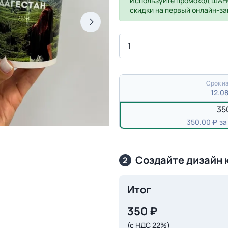
Используйте промокод
ШАН
скидки на первый онлайн-за
Срок из
12.0
35
350.00
за
Создайте дизайн 
2
Итог
350
₽
(с НДС 22%)