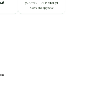
ный
участки — они станут
хуже на кружке
ена