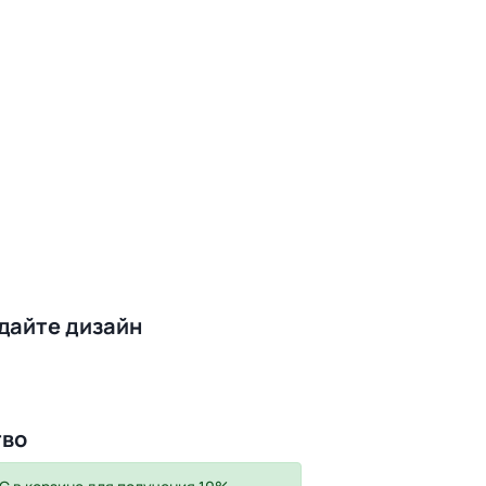
здайте дизайн
тво