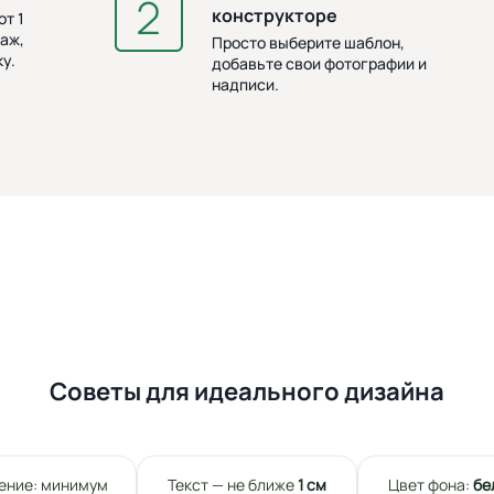
конструкторе
т 1
аж,
Просто выберите шаблон,
у.
добавьте свои фотографии и
надписи.
Советы для идеального дизайна
ение: минимум
Текст — не ближе
1 см
Цвет фона:
бе