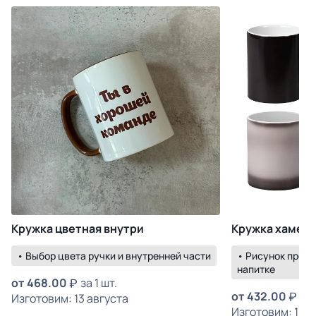
Кружка цветная внутри
Кружка хамел
• Выбор цвета ручки и внутренней части
• Рисунок прояв
напитке
от
468.00
за 1 шт.
от
432.00
за 
Изготовим: 13 августа
Изготовим: 18 а