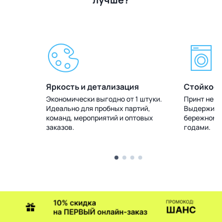
Яркость и детализация
Стойкост
 штуки.
Экономически выгодно от 1 штуки.
Принт не т
тий,
Идеально для пробных партий,
Выдерживае
товых
команд, мероприятий и оптовых
бережном у
заказов.
годами.