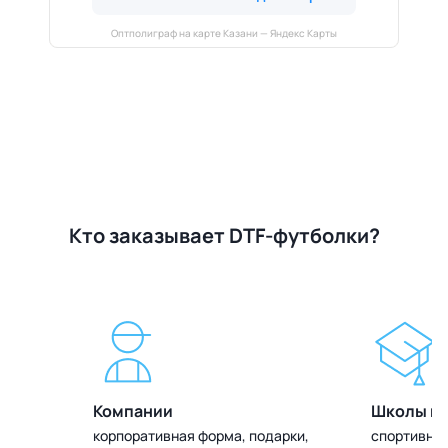
Оптполиграф на карте Казани — Яндекс Карты
Кто заказывает DTF-футболки?
Компании
Школы и 
олок
корпоративная форма, подарки,
спортивная