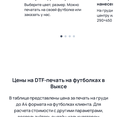
нанесен
Выберите цвет, размер. Можно
печатать на своей футболке или
 Доставка
На груди, с
заказать у нас.
центру или
290×450 м
Цены на DTF-печать на футболках в
Выксе
В таблице представлены цена за печать на груди
до А4 формата на футболках клиента. Для
расчета стоимости с другими параметрами,
воспользуйтесь онлайн-калькулятором