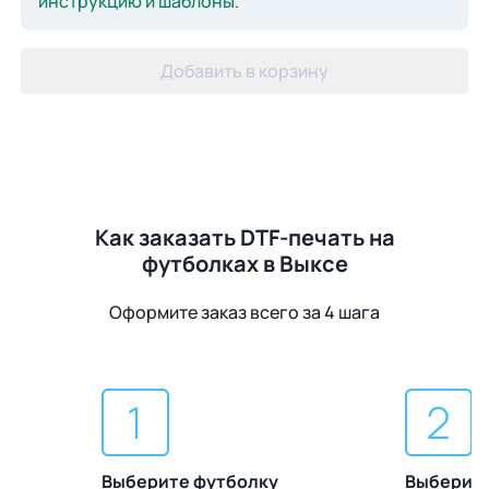
инструкцию и шаблоны
.
Добавить в корзину
Как заказать DTF-печать на
футболках в Выксе
Оформите заказ всего за 4 шага
Выберите футболку
Выберите