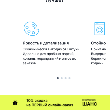
Яркость и детализация
Стойкост
 штуки.
Экономически выгодно от 1 штуки.
Принт не т
тий,
Идеально для пробных партий,
Выдерживае
товых
команд, мероприятий и оптовых
бережном у
заказов.
годами.