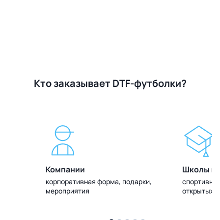
Кто заказывает DTF-футболки?
Компании
Школы и 
олок
корпоративная форма, подарки,
спортивная
мероприятия
открытых 