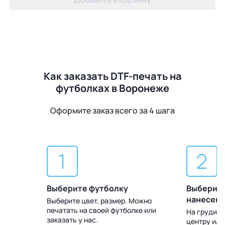
Как заказать DTF-печать на
футболках в Воронеже
Оформите заказ всего за 4 шага
Выберите футболку
Выберите
нанесен
Выберите цвет, размер. Можно
печатать на своей футболке или
 Доставка
На груди, с
заказать у нас.
центру или