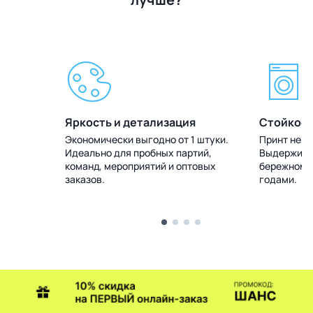
Яркость и детализация
Стойкост
 штуки.
Экономически выгодно от 1 штуки.
Принт не т
тий,
Идеально для пробных партий,
Выдерживае
товых
команд, мероприятий и оптовых
бережном у
заказов.
годами.