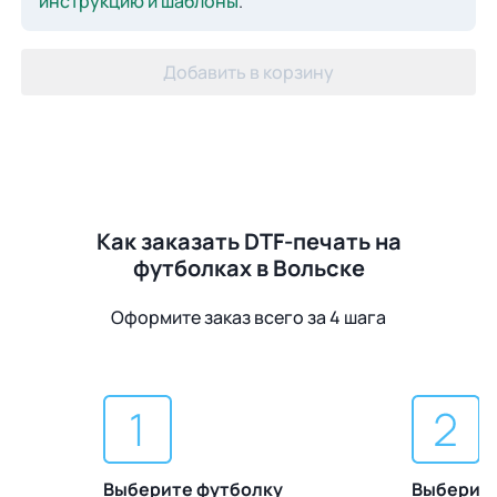
инструкцию и шаблоны
.
Добавить в корзину
Как заказать DTF-печать на
футболках в Вольске
Оформите заказ всего за 4 шага
Выберите футболку
Выберите