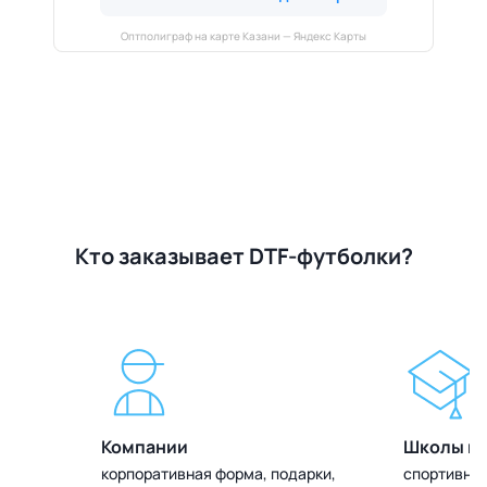
Оптполиграф на карте Казани — Яндекс Карты
Кто заказывает DTF-футболки?
Компании
Школы и 
олок
корпоративная форма, подарки,
спортивная