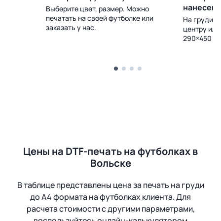
нанесен
Выберите цвет, размер. Можно
печатать на своей футболке или
 Доставка
На груди, с
заказать у нас.
центру или
290×450 м
Цены на DTF-печать на футболках в
Вольске
В таблице представлены цена за печать на груди
до А4 формата на футболках клиента. Для
расчета стоимости с другими параметрами,
воспользуйтесь онлайн-калькулятором