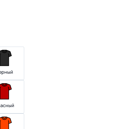
ерный
расный