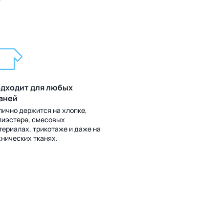
?
дходит для любых
аней
лично держится на хлопке,
лиэстере, смесовых
териалах, трикотаже и даже на
хнических тканях.