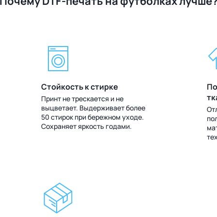
Почему DTF-печать на футболках лучше
Стойкость к стирке
По
тк
Принт не трескается и не
выцветает. Выдерживает более
От
50 стирок при бережном уходе.
по
Сохраняет яркость годами.
ма
те