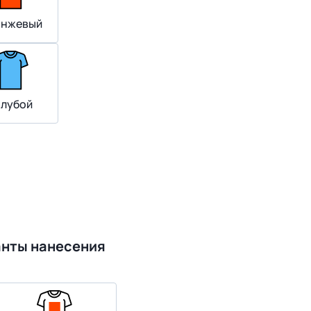
нжевый
олубой
анты нанесения