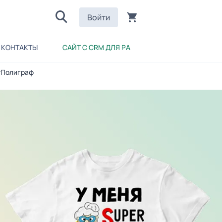
Войти
КОНТАКТЫ
САЙТ С CRM ДЛЯ РА
птПолиграф