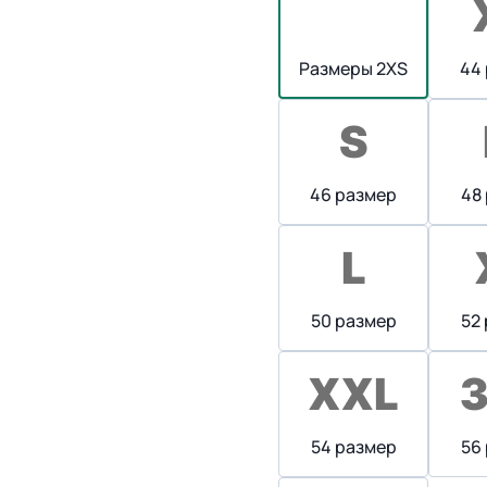
Размеры 2XS
44
46 размер
48
50 размер
52
54 размер
56