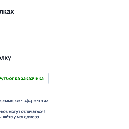
лках
олку
утболка заказчика
о размеров - оформите их
иков могут отличаться!
чняйте у менеджера.