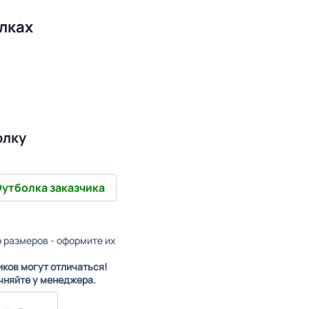
лках
олку
утболка заказчика
о размеров - оформите их
иков могут отличаться!
чняйте у менеджера.