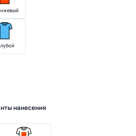
нжевый
олубой
анты нанесения