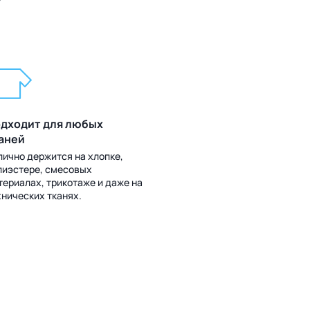
?
дходит для любых
аней
лично держится на хлопке,
лиэстере, смесовых
териалах, трикотаже и даже на
хнических тканях.