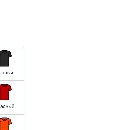
ерный
расный