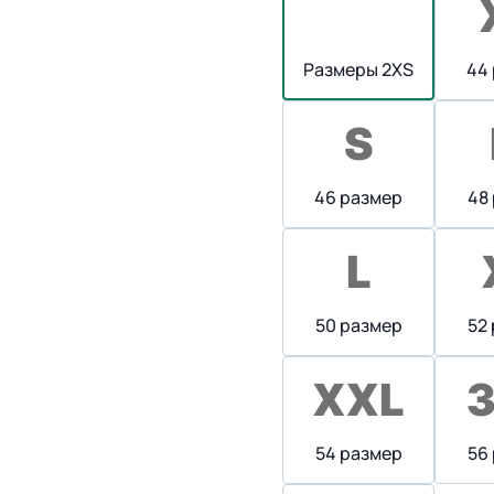
Размеры 2XS
44
46 размер
48
50 размер
52
54 размер
56