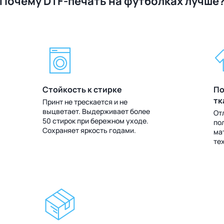
Почему DTF-печать на футболках лучше
Стойкость к стирке
По
тк
Принт не трескается и не
выцветает. Выдерживает более
От
50 стирок при бережном уходе.
по
Сохраняет яркость годами.
ма
те