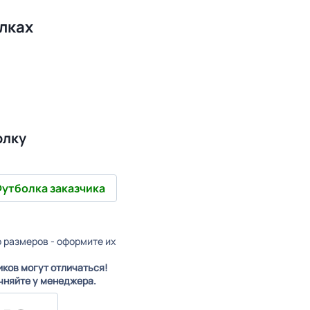
лках
олку
утболка заказчика
о размеров - оформите их
иков могут отличаться!
чняйте у менеджера.