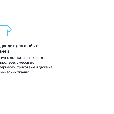
?
дходит для любых
аней
лично держится на хлопке,
лиэстере, смесовых
териалах, трикотаже и даже на
хнических тканях.