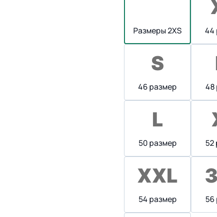
Размеры 2XS
44
46 размер
48
50 размер
52
54 размер
56