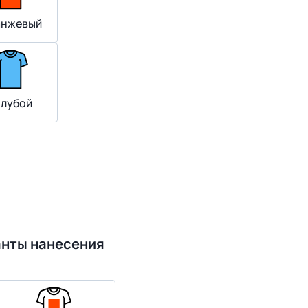
нжевый
олубой
анты нанесения