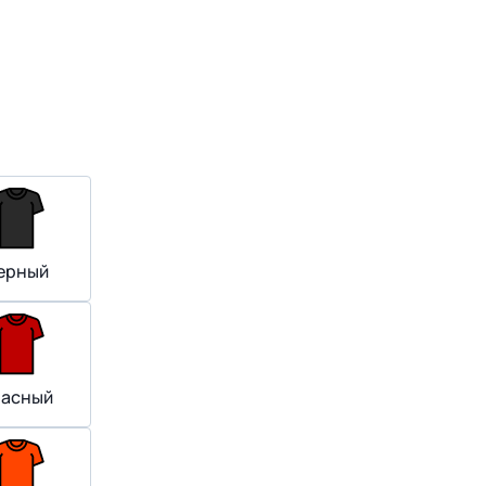
ерный
расный