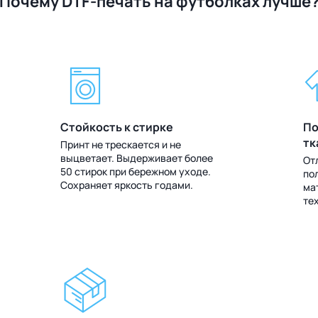
Почему DTF-печать на футболках лучше
Стойкость к стирке
По
тк
Принт не трескается и не
выцветает. Выдерживает более
От
50 стирок при бережном уходе.
по
Сохраняет яркость годами.
ма
те