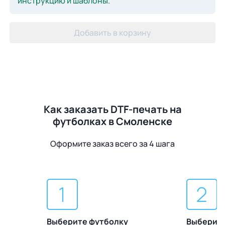
инструкцию и шаблоны
.
Добавить в корзину
Как заказать DTF-печать на
футболках в Смоленске
Оформите заказ всего за 4 шага
Выберите футболку
Выберите