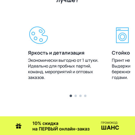
Яркость и детализация
Стойкост
 штуки.
Экономически выгодно от 1 штуки.
Принт не т
тий,
Идеально для пробных партий,
Выдерживае
товых
команд, мероприятий и оптовых
бережном у
заказов.
годами.