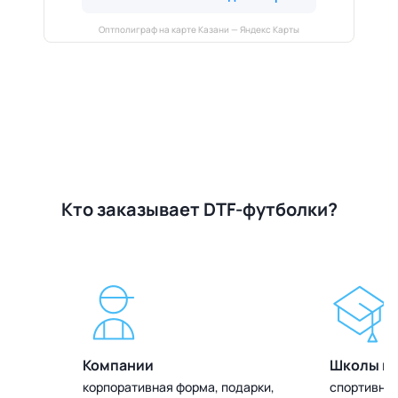
Оптполиграф на карте Казани — Яндекс Карты
Кто заказывает DTF-футболки?
Компании
Школы и 
олок
корпоративная форма, подарки,
спортивная