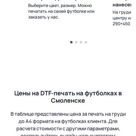
нанесен
Выберите цвет, размер. Можно
печатать на своей футболке или
 Доставка
На груди, с
заказать у нас.
центру или
290×450 м
Цены на DTF-печать на футболках в
Смоленске
В таблице представлены цена за печать на груди
до А4 формата на футболках клиента. Для
расчета стоимости с другими параметрами,
воспользуйтесь онлайн-калькулятором