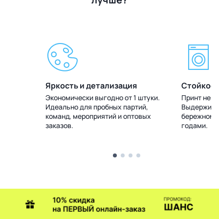
Яркость и детализация
Стойкост
 штуки.
Экономически выгодно от 1 штуки.
Принт не т
тий,
Идеально для пробных партий,
Выдерживае
товых
команд, мероприятий и оптовых
бережном у
заказов.
годами.