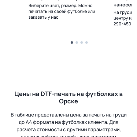
нанесен
Выберите цвет, размер. Можно
печатать на своей футболке или
 Доставка
На груди, с
заказать у нас.
центру или
290×450 м
Цены на DTF-печать на футболках в
Орске
В таблице представлены цена за печать на груди
до А4 формата на футболках клиента. Для
расчета стоимости с другими параметрами,
воспользуйтесь онлайн-калькулятором