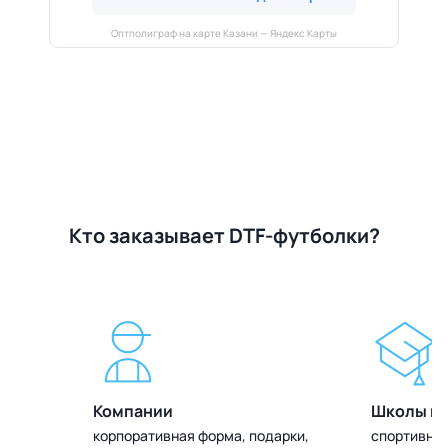
Оптполиграф на карте Казани — Яндекс Карты
Кто заказывает DTF-футболки?
Компании
Школы и 
олок
корпоративная форма, подарки,
спортивная