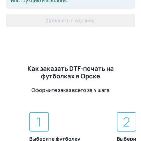
инструкцию и шаблоны
.
Добавить в корзину
Как заказать DTF-печать на
футболках в Орске
Оформите заказ всего за 4 шага
Выберите футболку
Выберите