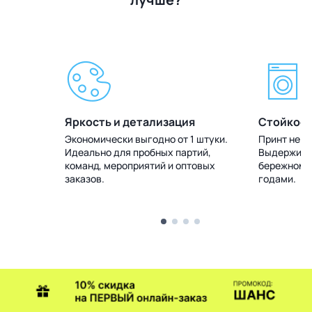
Яркость и детализация
Стойкост
 штуки.
Экономически выгодно от 1 штуки.
Принт не т
тий,
Идеально для пробных партий,
Выдерживае
товых
команд, мероприятий и оптовых
бережном у
заказов.
годами.