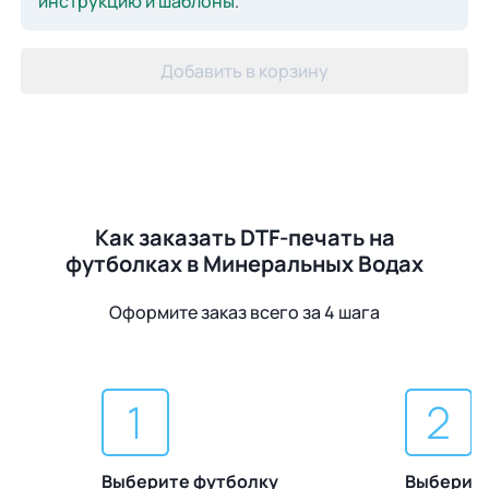
инструкцию и шаблоны
.
Добавить в корзину
Как заказать DTF-печать на
футболках в Минеральных Водах
Оформите заказ всего за 4 шага
Выберите футболку
Выберите