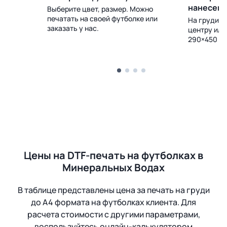
нанесен
Выберите цвет, размер. Можно
печатать на своей футболке или
 Доставка
На груди, с
заказать у нас.
центру или
290×450 м
Цены на DTF-печать на футболках в
Минеральных Водах
В таблице представлены цена за печать на груди
до А4 формата на футболках клиента. Для
расчета стоимости с другими параметрами,
воспользуйтесь онлайн-калькулятором