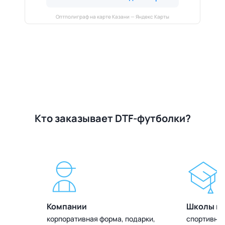
Оптполиграф на карте Казани — Яндекс Карты
Кто заказывает DTF-футболки?
Компании
Школы и 
олок
корпоративная форма, подарки,
спортивная