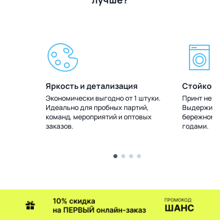
Яркость и детализация
Стойкост
 штуки.
Экономически выгодно от 1 штуки.
Принт не т
тий,
Идеально для пробных партий,
Выдерживае
товых
команд, мероприятий и оптовых
бережном у
заказов.
годами.