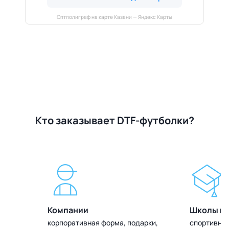
Оптполиграф на карте Казани — Яндекс Карты
Кто заказывает DTF-футболки?
Компании
Школы и 
олок
корпоративная форма, подарки,
спортивная