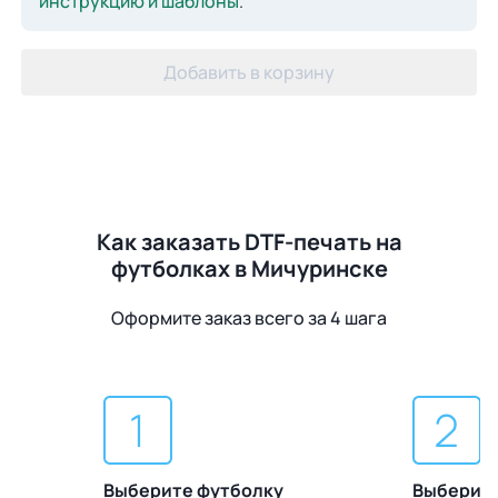
инструкцию и шаблоны
.
Добавить в корзину
Как заказать DTF-печать на
футболках в Мичуринске
Оформите заказ всего за 4 шага
Выберите футболку
Выберите