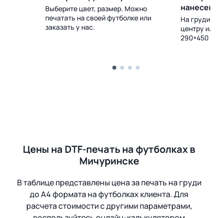
нанесен
Выберите цвет, размер. Можно
печатать на своей футболке или
 Доставка
На груди, с
заказать у нас.
центру или
290×450 м
Цены на DTF-печать на футболках в
Мичуринске
В таблице представлены цена за печать на груди
до А4 формата на футболках клиента. Для
расчета стоимости с другими параметрами,
воспользуйтесь онлайн-калькулятором