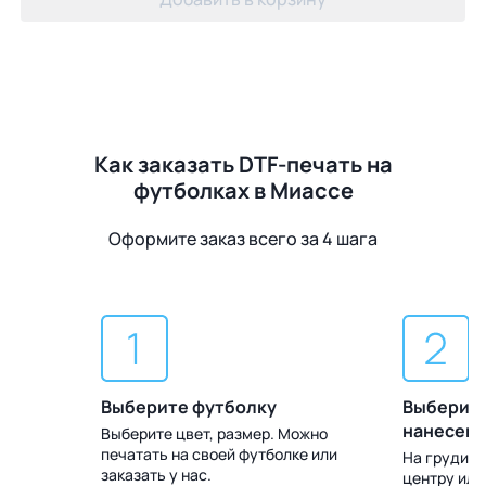
Как заказать DTF-печать на
футболках в Миассе
Оформите заказ всего за 4 шага
Выберите футболку
Выберите
нанесен
Выберите цвет, размер. Можно
печатать на своей футболке или
 Доставка
На груди, с
заказать у нас.
центру или