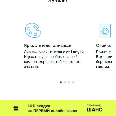
Яркость и детализация
Стойкост
 штуки.
Экономически выгодно от 1 штуки.
Принт не т
тий,
Идеально для пробных партий,
Выдерживае
товых
команд, мероприятий и оптовых
бережном у
заказов.
годами.