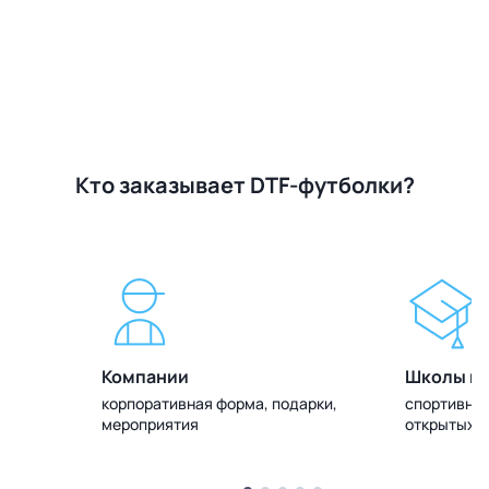
Кто заказывает DTF-футболки?
Компании
Школы и 
олок
корпоративная форма, подарки,
спортивная
мероприятия
открытых 