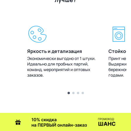
Яркость и детализация
Стойкост
 штуки.
Экономически выгодно от 1 штуки.
Принт не т
тий,
Идеально для пробных партий,
Выдерживае
товых
команд, мероприятий и оптовых
бережном у
заказов.
годами.