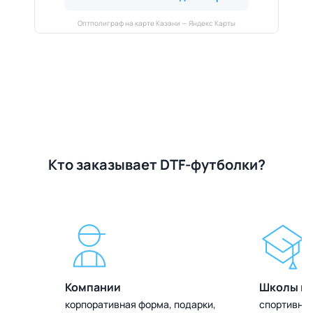
Оптполиграф на карте Казани — Яндекс Карты
Кто заказывает DTF-футболки?
Компании
Школы и 
олок
корпоративная форма, подарки,
спортивная