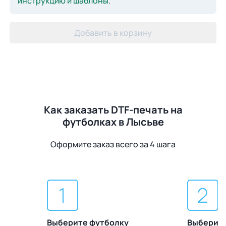
инструкцию и шаблоны
.
Добавить в корзину
Как заказать DTF-печать на
футболках в Лысьве
Оформите заказ всего за 4 шага
Выберите футболку
Выберите