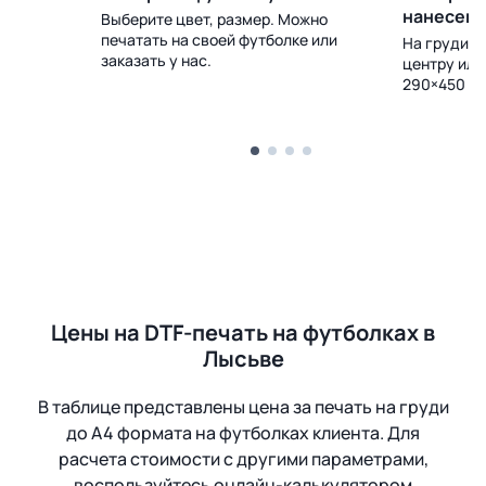
нанесен
Выберите цвет, размер. Можно
печатать на своей футболке или
 Доставка
На груди, с
заказать у нас.
центру или
290×450 м
Цены на DTF-печать на футболках в
Лысьве
В таблице представлены цена за печать на груди
до А4 формата на футболках клиента. Для
расчета стоимости с другими параметрами,
воспользуйтесь онлайн-калькулятором