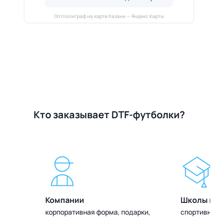
Оптполиграф на карте Казани — Яндекс Карты
Кто заказывает DTF-футболки?
Компании
Школы и 
олок
корпоративная форма, подарки,
спортивная