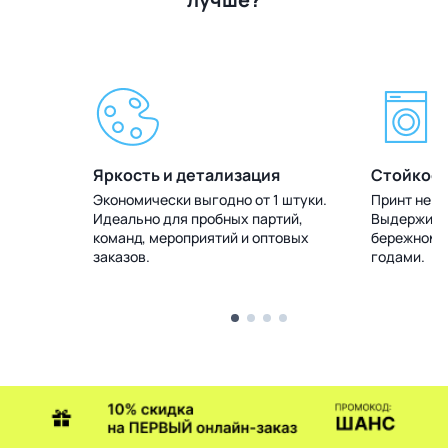
Яркость и детализация
Стойкост
 штуки.
Экономически выгодно от 1 штуки.
Принт не т
тий,
Идеально для пробных партий,
Выдерживае
товых
команд, мероприятий и оптовых
бережном у
заказов.
годами.