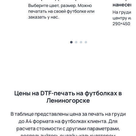
нанесен
Выберите цвет, размер. Можно
печатать на своей футболке или
 Доставка
На груди, с
заказать у нас.
центру или
290×450 м
Цены на DTF-печать на футболках в
Лениногорске
В таблице представлены цена за печать на груди
до А4 формата на футболках клиента. Для
расчета стоимости с другими параметрами,
воспользуйтесь онлайн-калькулятором