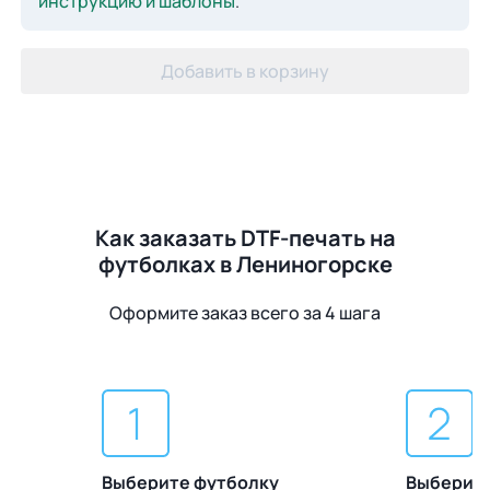
инструкцию и шаблоны
.
Добавить в корзину
Как заказать DTF-печать на
футболках в Лениногорске
Оформите заказ всего за 4 шага
Выберите футболку
Выберите