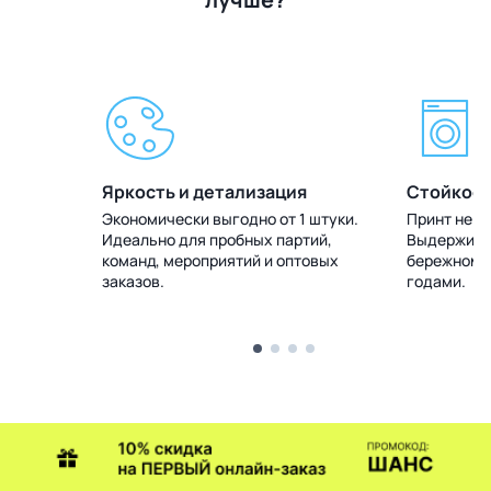
Яркость и детализация
Стойкост
 штуки.
Экономически выгодно от 1 штуки.
Принт не т
тий,
Идеально для пробных партий,
Выдерживае
товых
команд, мероприятий и оптовых
бережном у
заказов.
годами.