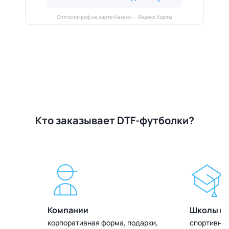
Оптполиграф на карте Казани — Яндекс Карты
Кто заказывает DTF-футболки?
Компании
Школы и 
олок
корпоративная форма, подарки,
спортивная