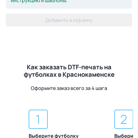
инструкцию и шаблоны
.
Добавить в корзину
Как заказать DTF-печать на
футболках в Краснокаменске
Оформите заказ всего за 4 шага
Выберите футболку
Выберите