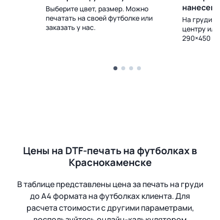
нанесен
Выберите цвет, размер. Можно
печатать на своей футболке или
 Доставка
На груди, с
заказать у нас.
центру или
290×450 м
Цены на DTF-печать на футболках в
Краснокаменске
В таблице представлены цена за печать на груди
до А4 формата на футболках клиента. Для
расчета стоимости с другими параметрами,
воспользуйтесь онлайн-калькулятором