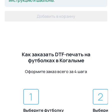
инструкцию и шаблоны
.
Добавить в корзину
Как заказать DTF-печать на
футболках в Когалыме
Оформите заказ всего за 4 шага
Выберите футболку
Выберите