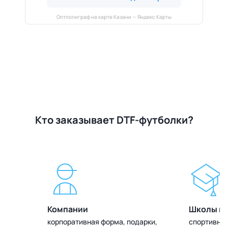
Оптполиграф на карте Казани — Яндекс Карты
Кто заказывает DTF-футболки?
Компании
Школы и 
олок
корпоративная форма, подарки,
спортивная