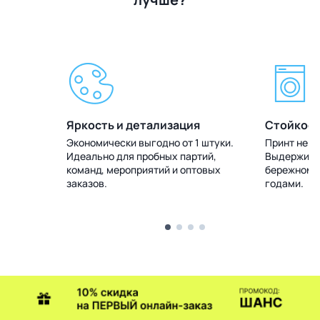
Яркость и детализация
Стойкост
 штуки.
Экономически выгодно от 1 штуки.
Принт не т
тий,
Идеально для пробных партий,
Выдерживае
товых
команд, мероприятий и оптовых
бережном у
заказов.
годами.