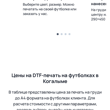
нанесен
Выберите цвет, размер. Можно
печатать на своей футболке или
 Доставка
На груди, с
заказать у нас.
центру или
290×450 м
Цены на DTF-печать на футболках в
Когалыме
В таблице представлены цена за печать на груди
до А4 формата на футболках клиента. Для
расчета стоимости с другими параметрами,
воспользуйтесь онлайн-калькулятором