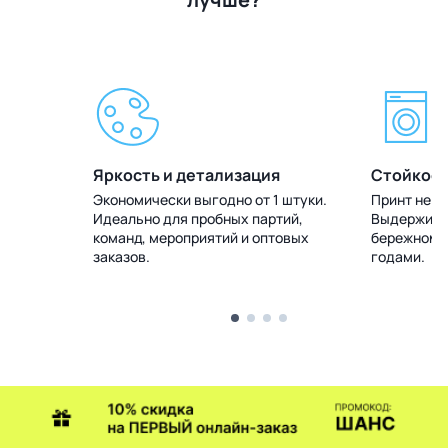
Яркость и детализация
Стойкост
 штуки.
Экономически выгодно от 1 штуки.
Принт не т
тий,
Идеально для пробных партий,
Выдерживае
товых
команд, мероприятий и оптовых
бережном у
заказов.
годами.