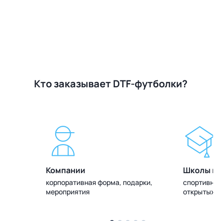
Кто заказывает DTF-футболки?
Компании
Школы и 
олок
корпоративная форма, подарки,
спортивная
мероприятия
открытых 