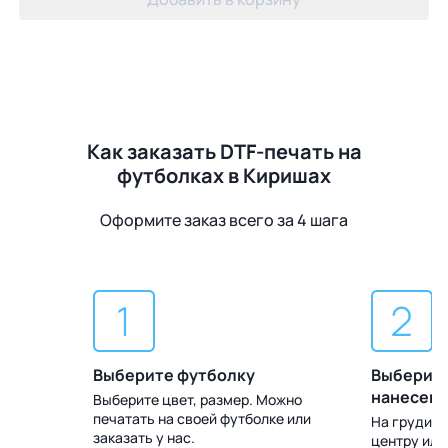
Как заказать DTF-печать на
футболках в Киришах
Оформите заказ всего за 4 шага
Выберите футболку
Выберите
нанесен
Выберите цвет, размер. Можно
печатать на своей футболке или
 Доставка
На груди, с
заказать у нас.
центру или